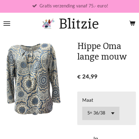
Ga
Gratis verzending vanaf 75.- euro!
direct
Blitzie
naar
de
hoofdinhoud
Hippe Oma
lange mouw
€ 24,99
Maat