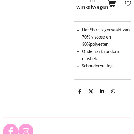
In
winkelwagen
Het Shirt is gemaakt van
70% viscose en
30%polyester.
Onderkant rondom
elastiek
Schoudervulling
D
D
S
D
e
e
h
e
l
e
a
l
e
l
r
e
n
e
n