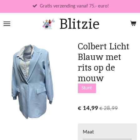
Ga
Gratis verzending vanaf 75.- euro!
direct
Blitzie
naar
de
hoofdinhoud
Colbert Licht
Blauw met
rits op de
mouw
Stunt
€ 14,99
€ 28,99
Maat