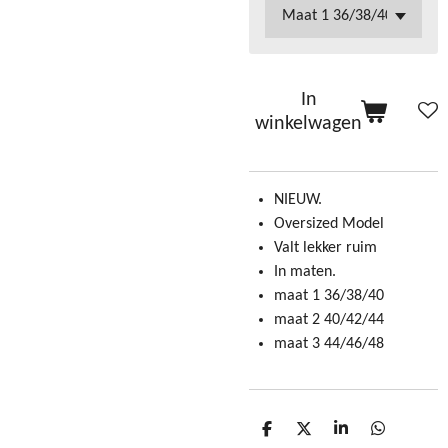
In
winkelwagen
NIEUW.
Oversized Model
Valt lekker ruim
In maten.
maat 1 36/38/40
maat 2 40/42/44
maat 3 44/46/48
D
D
S
D