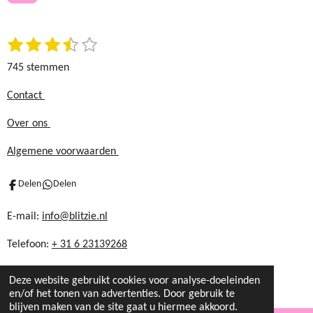
o
r
k
a
1
2
3
4
5
S
m
R
t
s
s
s
s
s
a
745 stemmen
e
t
t
t
t
t
t
m
e
e
e
e
e
i
Contact
m
r
r
r
r
r
n
e
Over ons
r
r
r
r
n
g
e
e
e
e
:
Algemene voorwaarden
n
n
n
n
3
.
Delen
Delen
5
8
E-mail:
info@blitzie.nl
6
Telefoon:
+ 31 6 23139268
5
7
7
Deze website gebruikt cookies voor analyse-doeleinden
en/of het tonen van advertenties. Door gebruik te
1
blijven maken van de site gaat u hiermee akkoord.