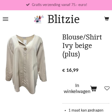
Ga
Gratis verzending vanaf 75.- euro!
direct
Blitzie
naar
de
hoofdinhoud
Blouse/Shirt
Ivy beige
(plus)
€ 16,99
In
winkelwagen
1 maat kan gedragen