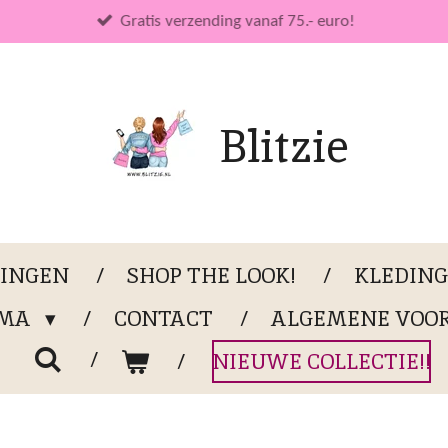
Gratis verzending vanaf 75.- euro!
Blitzie
LINGEN
SHOP THE LOOK!
KLEDIN
OMA
CONTACT
ALGEMENE VOO
NIEUWE COLLECTIE!!