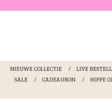
Ga
direct
naar
de
hoofdinhoud
NIEUWE COLLECTIE
LIVE BESTEL
SALE
CADEAUBON
HIPPE 