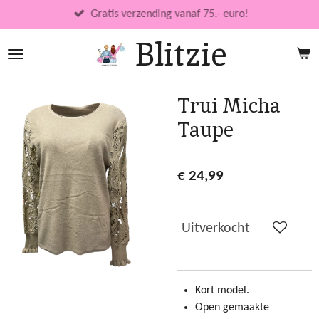
Ga
Gratis verzending vanaf 75.- euro!
direct
Blitzie
naar
de
hoofdinhoud
Trui Micha
Taupe
€ 24,99
Uitverkocht
Kort model.
Open gemaakte