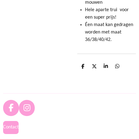
mouwen
Hele aparte trui voor
een super prijs!
Éen maat kan gedragen
worden met maat
36/38/40/42.
D
D
S
D
e
e
h
e
l
e
a
l
e
l
r
e
n
e
n
F
I
a
n
c
s
Contact
e
t