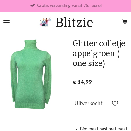
Ga
Gratis verzending vanaf 75.- euro!
direct
Blitzie
naar
de
hoofdinhoud
Glitter colletje
appelgroen (
one size)
€ 14,99
Uitverkocht
Eén maat past met maat