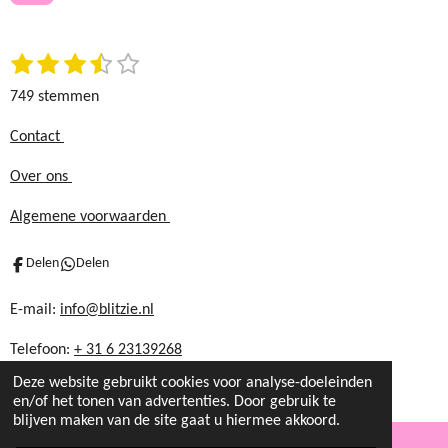
o
r
k
a
1
2
3
4
5
S
m
R
t
s
s
s
s
s
a
749 stemmen
e
t
t
t
t
t
t
m
e
e
e
e
e
i
Contact
m
r
r
r
r
r
n
e
Over ons
r
r
r
r
n
g
e
e
e
e
:
Algemene voorwaarden
n
n
n
n
3
.
Delen
Delen
5
8
E-mail:
info@blitzie.nl
6
Telefoon:
+ 31 6 23139268
1
1
Deze website gebruikt cookies voor analyse-doeleinden
4
en/of het tonen van advertenties. Door gebruik te
blijven maken van de site gaat u hiermee akkoord.
8