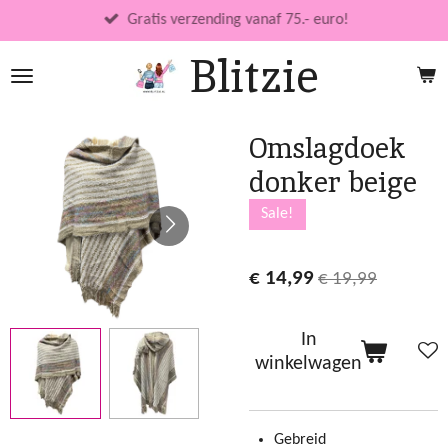
Ga
Gratis verzending vanaf 75.- euro!
direct
Blitzie
naar
de
hoofdinhoud
Omslagdoek
donker beige
Sale!
€ 14,99
€ 19,99
In
winkelwagen
Gebreid