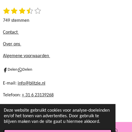
k
a
1
2
3
4
5
S
m
R
t
s
s
s
s
s
a
749 stemmen
e
t
t
t
t
t
t
m
e
e
e
e
e
i
Contact
m
r
r
r
r
r
n
e
Over ons
r
r
r
r
n
g
e
e
e
e
:
Algemene voorwaarden
n
n
n
n
3
.
Delen
Delen
5
8
E-mail:
info@blitzie.nl
6
Telefoon:
+ 31 6 23139268
1
1
4
Deze website gebruikt cookies voor analyse-doeleinden
en/of het tonen van advertenties. Door gebruik te
8
blijven maken van de site gaat u hiermee akkoord.
1
9