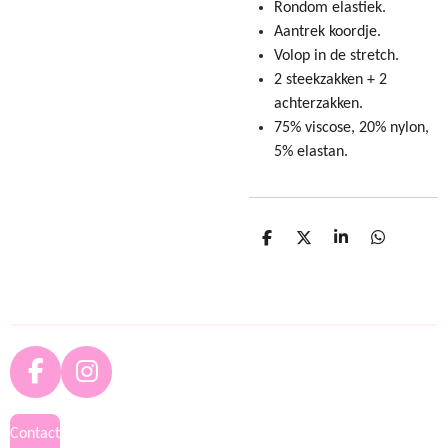
Rondom elastiek.
Aantrek koordje.
Volop in de stretch.
2 steekzakken + 2
achterzakken.
75% viscose, 20% nylon,
5% elastan.
D
D
S
D
e
e
h
e
l
e
a
l
e
l
r
e
n
e
n
F
I
a
n
c
s
Contact