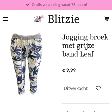
Ga
Gratis verzending vanaf 75.- euro!
direct
Blitzie
naar
de
hoofdinhoud
Jogging broek
met grijze
band Leaf
€ 9,99
Uitverkocht