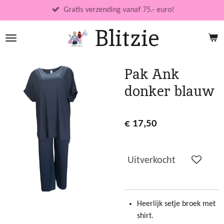
Ga
Gratis verzending vanaf 75.- euro!
direct
Blitzie
naar
de
hoofdinhoud
Pak Ank
donker blauw
€ 17,50
Uitverkocht
Heerlijk setje broek met
shirt.