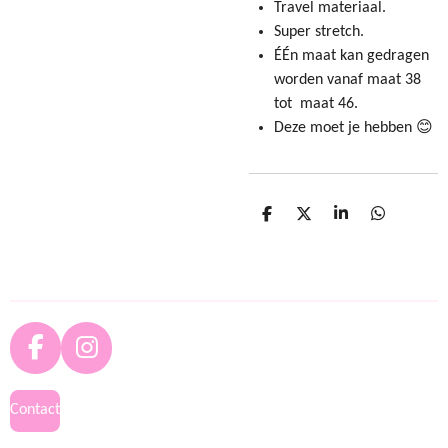
Travel materiaal.
Super stretch.
ÉÉn maat kan gedragen
worden vanaf maat 38
tot maat 46.
Deze moet je hebben 😊
D
D
S
D
e
e
h
e
l
e
a
l
e
l
r
e
n
e
n
F
I
a
n
c
s
Contact
e
t