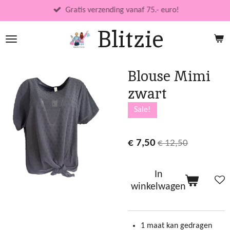
Ga
Gratis verzending vanaf 75.- euro!
direct
Blitzie
naar
de
hoofdinhoud
Blouse Mimi
zwart
Sale!
€ 7,50
€ 12,50
In
winkelwagen
1 maat kan gedragen