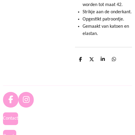
worden tot maat 42.
Strikje aan de onderkant.
Opgestikt patroontje.
Gemaakt van katoen en
elastan.
D
D
S
D
e
e
h
e
l
e
a
l
e
l
r
e
n
e
n
F
I
a
n
c
s
Contact
e
t
b
a