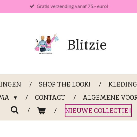
Gratis verzending vanaf 75.- euro!
Blitzie
LINGEN
SHOP THE LOOK!
KLEDIN
OMA
CONTACT
ALGEMENE VOO
NIEUWE COLLECTIE!!