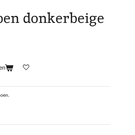
en donkerbeige
en
hoen.