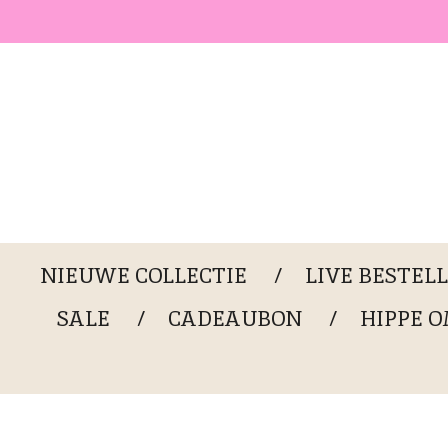
Ga
direct
naar
de
hoofdinhoud
NIEUWE COLLECTIE
LIVE BESTEL
SALE
CADEAUBON
HIPPE 